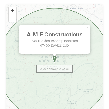
+
−
×
A.M.E Constructions
749 rue des Assomptionnistes
07430 DAVEZIEUX
click or hover to wake